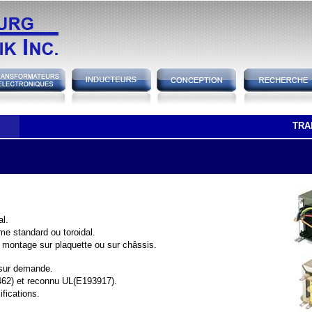
TRA
l.
me standard ou toroidal.
 montage sur plaquette ou sur châssis.
sur demande.
62) et reconnu UL(E193917).
fications.