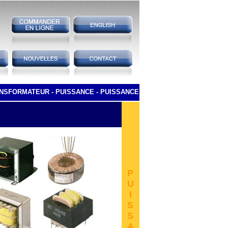
NSFORMATEUR - PUISSANCE - PUISSANCE
P
U
I
S
S
A