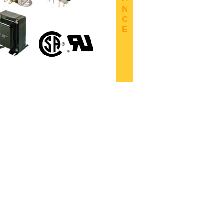
N
C
E